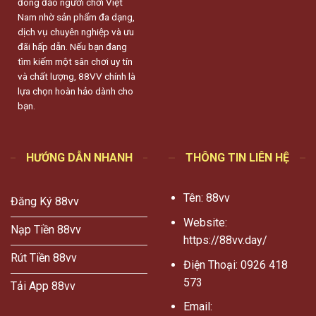
đông đảo người chơi Việt
Nam nhờ sản phẩm đa dạng,
dịch vụ chuyên nghiệp và ưu
đãi hấp dẫn. Nếu bạn đang
tìm kiếm một sân chơi uy tín
và chất lượng, 88VV chính là
lựa chọn hoàn hảo dành cho
bạn.
HƯỚNG DẪN NHANH
THÔNG TIN LIÊN HỆ
Tên: 88vv
Đăng Ký 88vv
Website:
Nạp Tiền 88vv
https://88vv.day/
Rút Tiền 88vv
Điện Thoại:
0926 418
573
Tải App 88vv
Email: