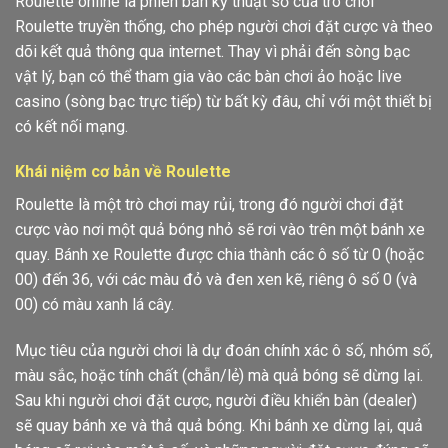
Roulette online là phiên bản kỹ thuật số của trò chơi
Roulette truyền thống, cho phép người chơi đặt cược và theo
dõi kết quả thông qua internet. Thay vì phải đến sòng bạc
vật lý, bạn có thể tham gia vào các bàn chơi ảo hoặc live
casino (sòng bạc trực tiếp) từ bất kỳ đâu, chỉ với một thiết bị
có kết nối mạng.
Khái niệm cơ bản về Roulette
Roulette là một trò chơi may rủi, trong đó người chơi đặt
cược vào nơi một quả bóng nhỏ sẽ rơi vào trên một bánh xe
quay. Bánh xe Roulette được chia thành các ô số từ 0 (hoặc
00) đến 36, với các màu đỏ và đen xen kẽ, riêng ô số 0 (và
00) có màu xanh lá cây.
Mục tiêu của người chơi là dự đoán chính xác ô số, nhóm số,
màu sắc, hoặc tính chất (chẵn/lẻ) mà quả bóng sẽ dừng lại.
Sau khi người chơi đặt cược, người điều khiển bàn (dealer)
sẽ quay bánh xe và thả quả bóng. Khi bánh xe dừng lại, quả