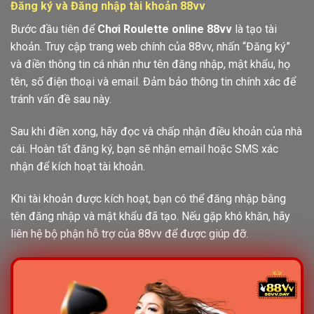
Đăng ký và Đăng nhập tài khoản 88vv
Bước đầu tiên để
Chơi Roulette online 88vv
là tạo tài
khoản. Truy cập trang web chính của 88vv, nhấn “Đăng ký”
và điền thông tin cá nhân như tên đăng nhập, mật khẩu, họ
tên, số điện thoại và email. Đảm bảo thông tin chính xác để
tránh vấn đề sau này.
Sau khi điền xong, hãy đọc và chấp nhận điều khoản của nhà
cái. Hoàn tất đăng ký, bạn sẽ nhận email hoặc SMS xác
nhận để kích hoạt tài khoản.
Khi tài khoản được kích hoạt, bạn có thể đăng nhập bằng
tên đăng nhập và mật khẩu đã tạo. Nếu gặp khó khăn, hãy
liên hệ bộ phận hỗ trợ của 88vv để được giúp đỡ.