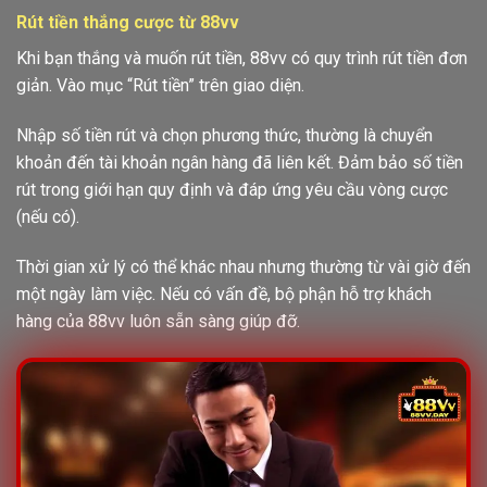
Rút tiền thắng cược từ 88vv
Khi bạn thắng và muốn rút tiền, 88vv có quy trình rút tiền đơn
giản. Vào mục “Rút tiền” trên giao diện.
Nhập số tiền rút và chọn phương thức, thường là chuyển
khoản đến tài khoản ngân hàng đã liên kết. Đảm bảo số tiền
rút trong giới hạn quy định và đáp ứng yêu cầu vòng cược
(nếu có).
Thời gian xử lý có thể khác nhau nhưng thường từ vài giờ đến
một ngày làm việc. Nếu có vấn đề, bộ phận hỗ trợ khách
hàng của 88vv luôn sẵn sàng giúp đỡ.