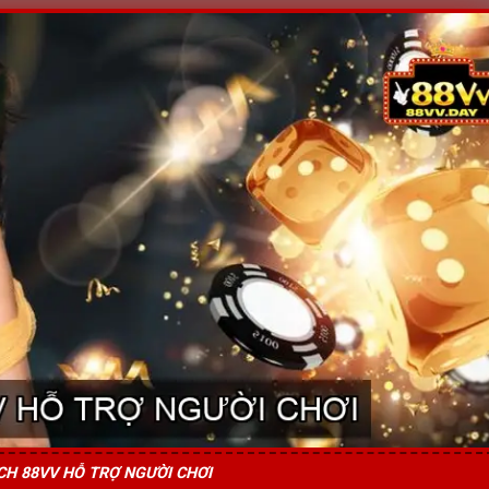
CH 88VV HỖ TRỢ NGƯỜI CHƠI