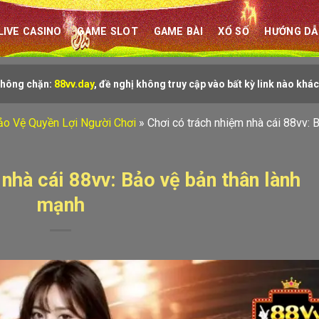
LIVE CASINO
GAME SLOT
GAME BÀI
XỔ SỐ
HƯỚNG D
day
, đề nghị không truy cập vào bất kỳ link nào khác và thường xuyê
Bảo Vệ Quyền Lợi Người Chơi
»
Chơi có trách nhiệm nhà cái 88vv: 
nhà cái 88vv: Bảo vệ bản thân lành
mạnh