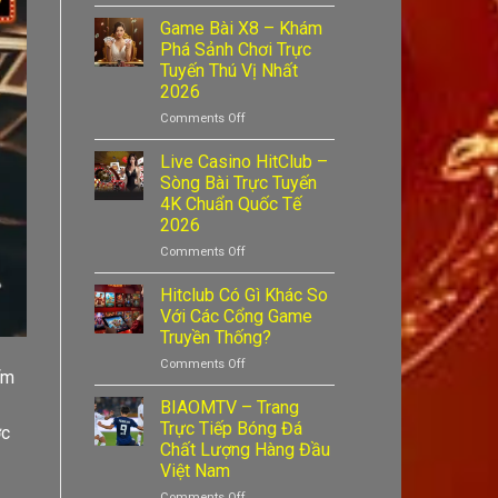
Các
lỗi
Game Bài X8 – Khám
nạp
Phá Sảnh Chơi Trực
tiền
Tuyến Thú Vị Nhất
HitClub
2026
thường
gặp
Comments Off
on
và
Game
cách
Bài
Live Casino HitClub –
xử
X8
Sòng Bài Trực Tuyến
lý
–
4K Chuẩn Quốc Tế
chi
Khám
2026
tiết
Phá
Sảnh
Comments Off
on
Chơi
Live
Trực
Casino
Hitclub Có Gì Khác So
Tuyến
HitClub
Với Các Cổng Game
Thú
–
Truyền Thống?
Vị
Sòng
Comments Off
Nhất
on
Bài
ểm
2026
Hitclub
Trực
Có
Tuyến
BIAOMTV – Trang
Gì
4K
Trực Tiếp Bóng Đá
ợc
Khác
Chuẩn
Chất Lượng Hàng Đầu
So
Quốc
Việt Nam
Với
Tế
Các
Comments Off
2026
on