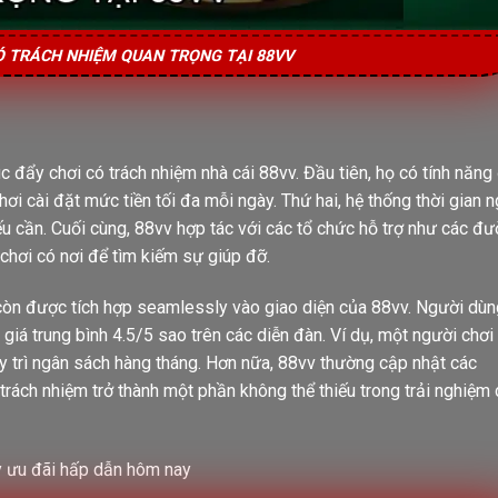
CÓ TRÁCH NHIỆM QUAN TRỌNG TẠI 88VV
 đẩy chơi có trách nhiệm nhà cái 88vv. Đầu tiên, họ có tính năng
ơi cài đặt mức tiền tối đa mỗi ngày. Thứ hai, hệ thống thời gian n
u cần. Cuối cùng, 88vv hợp tác với các tổ chức hỗ trợ như các đ
hơi có nơi để tìm kiếm sự giúp đỡ.
òn được tích hợp seamlessly vào giao diện của 88vv. Người dùn
giá trung bình 4.5/5 sao trên các diễn đàn. Ví dụ, một người chơi
uy trì ngân sách hàng tháng. Hơn nữa, 88vv thường cập nhật các
 trách nhiệm trở thành một phần không thể thiếu trong trải nghiệm
y ưu đãi hấp dẫn hôm nay