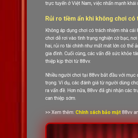
trực tuyến ở Việt Nam, việc nhấn mạnh khái 
Rủi ro tiềm ẩn khi không chơi có
Không áp dụng chơi có trách nhiệm nhà cái 
chơi dễ rơi vào tình trạng nghiện cờ bạc, n
hai, rủi ro tài chính như mất mát lớn có th
gia đình. Cuối cùng, các vấn đề sức khỏe t
thiệp kịp thời từ 88vv.
Nhiều người chơi tại 88vv bắt đầu với mục 
trọng. Ví dụ, các đánh giá từ người dùng ch
ra vấn đề. Hơn nữa, 88vv đã ghi nhận các t
can thiệp sớm.
>> Xem thêm:
Chính sách bảo mật
88vv an