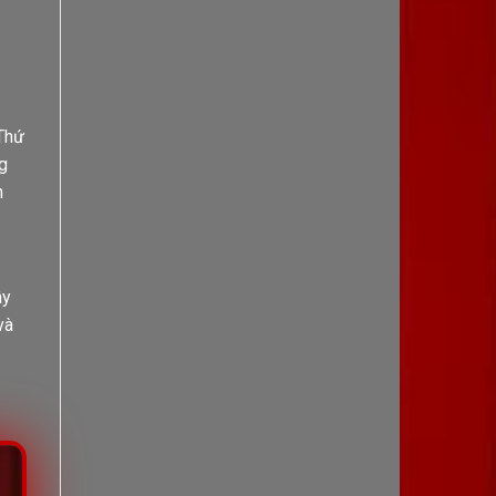
 Thứ
g
n
ây
và