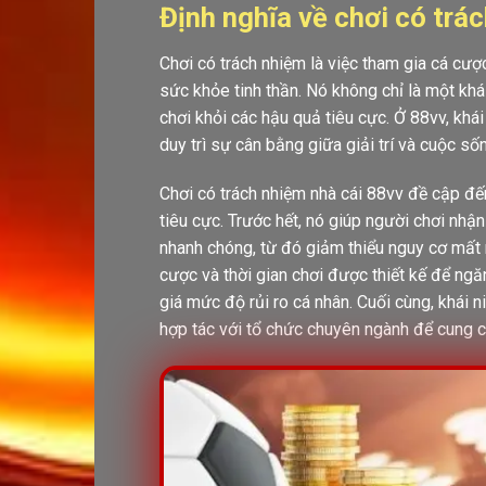
Định nghĩa về chơi có trá
Chơi có trách nhiệm là việc tham gia cá cược
sức khỏe tinh thần. Nó không chỉ là một kh
chơi khỏi các hậu quả tiêu cực. Ở 88vv, khá
duy trì sự cân bằng giữa giải trí và cuộc số
Chơi có trách nhiệm nhà cái 88vv đề cập đến
tiêu cực. Trước hết, nó giúp người chơi nhận
nhanh chóng, từ đó giảm thiểu nguy cơ mất má
cược và thời gian chơi được thiết kế để ngă
giá mức độ rủi ro cá nhân. Cuối cùng, khái 
hợp tác với tổ chức chuyên ngành để cung c