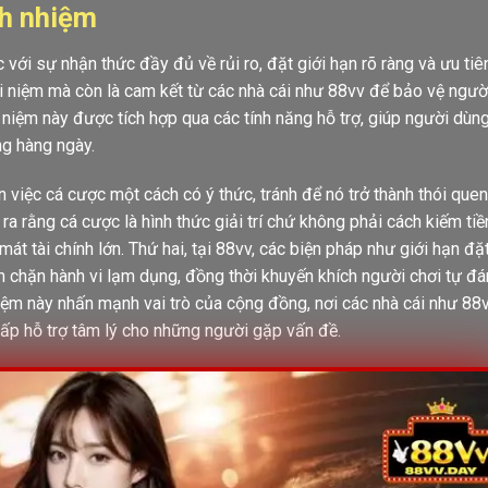
ch nhiệm
 với sự nhận thức đầy đủ về rủi ro, đặt giới hạn rõ ràng và ưu tiê
ái niệm mà còn là cam kết từ các nhà cái như 88vv để bảo vệ ngườ
i niệm này được tích hợp qua các tính năng hỗ trợ, giúp người dùn
ng hàng ngày.
 việc cá cược một cách có ý thức, tránh để nó trở thành thói quen
 ra rằng cá cược là hình thức giải trí chứ không phải cách kiếm tiề
t tài chính lớn. Thứ hai, tại 88vv, các biện pháp như giới hạn đặ
n chặn hành vi lạm dụng, đồng thời khuyến khích người chơi tự đá
niệm này nhấn mạnh vai trò của cộng đồng, nơi các nhà cái như 88
ấp hỗ trợ tâm lý cho những người gặp vấn đề.